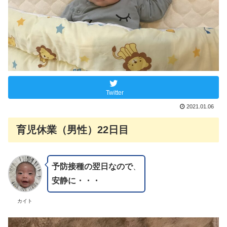
Twitter
2021.01.06
育児休業（男性）22日目
予防接種の翌日なので
、
安静に・・・
カイト