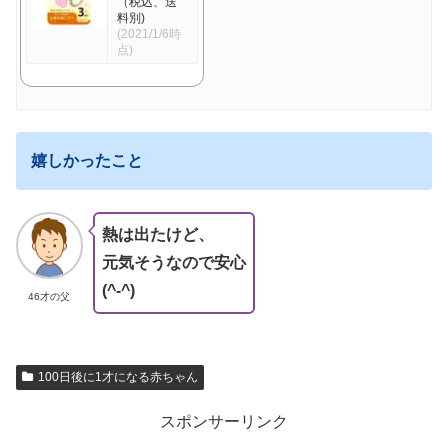
（税込、送
料別)
(2021/1/6時
点)
嬉しかったこと
熱は出たけど、
元気そうなので安心
(^-^)
46才の父
100日後に1才になる赤ちゃん
スポンサーリンク