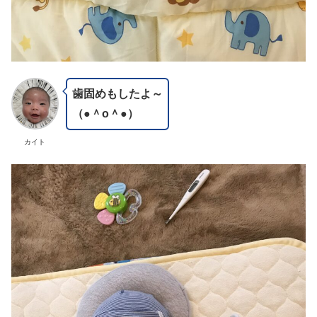
歯固めもしたよ～
（●＾o＾●）
カイト