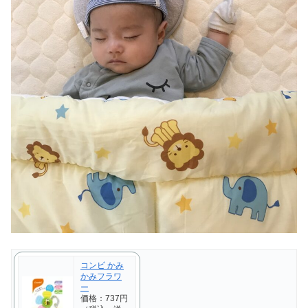
コンビ かみ
かみフラワ
ー
価格：737円