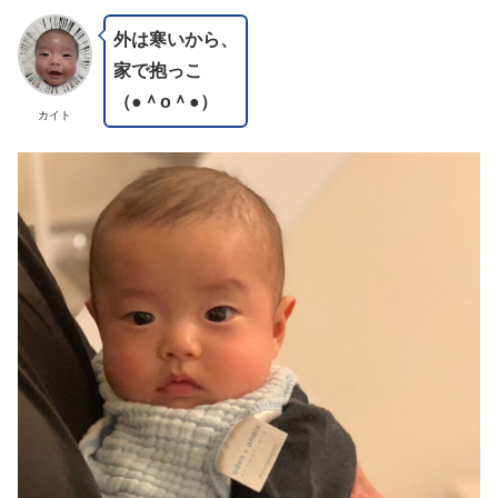
外は寒いから、
家で抱っこ
（●＾o＾●）
カイト