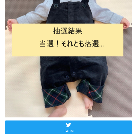
Twitter