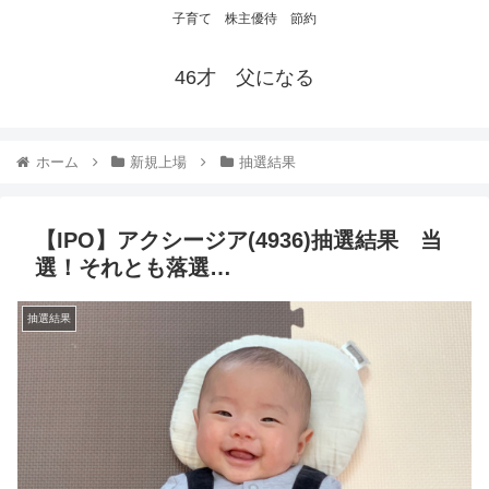
子育て 株主優待 節約
46才 父になる
ホーム
新規上場
抽選結果
【IPO】アクシージア(4936)抽選結果 当
選！それとも落選…
抽選結果