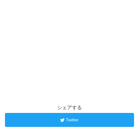
シェアする
Twitter