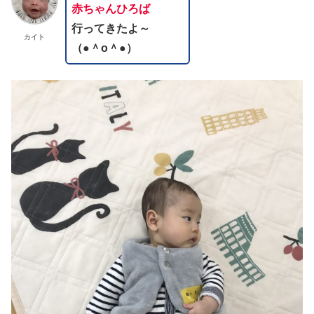
赤ちゃんひろば
行ってきたよ～
カイト
（●＾o＾●）