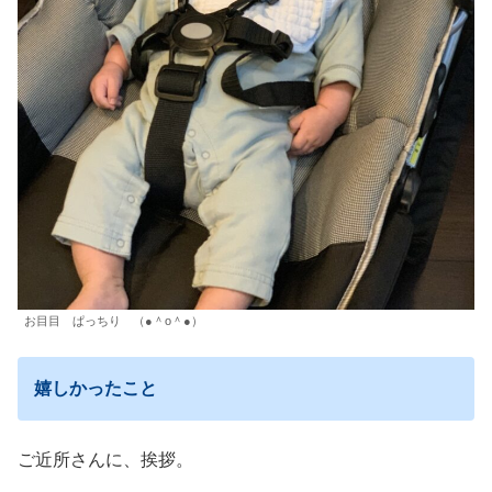
お目目 ぱっちり （●＾o＾●）
嬉しかったこと
ご近所さんに、挨拶。