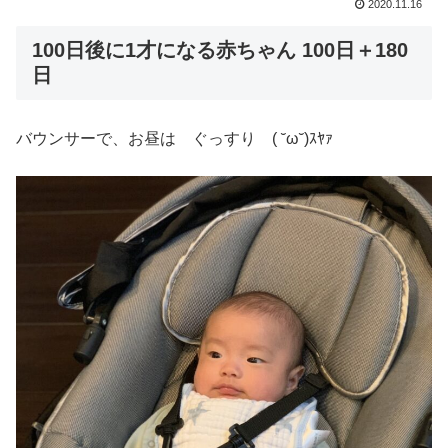
2020.11.16
100日後に1才になる赤ちゃん 100日＋180
日
バウンサーで、お昼は ぐっすり ( ˘ω˘)ｽﾔｧ