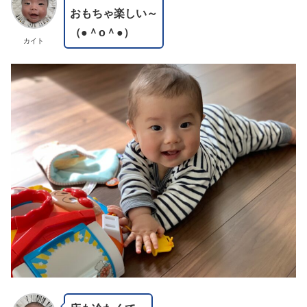
おもちゃ楽しい～
（●＾o＾●）
カイト