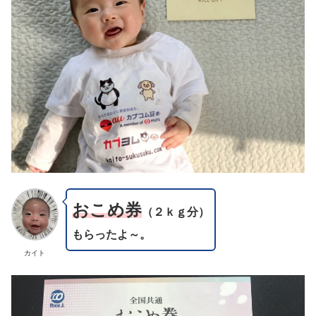
おこめ券
（２ｋｇ分）
もらったよ～。
カイト