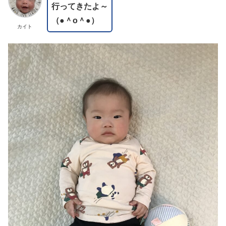
行ってきたよ～
（●＾o＾●）
カイト