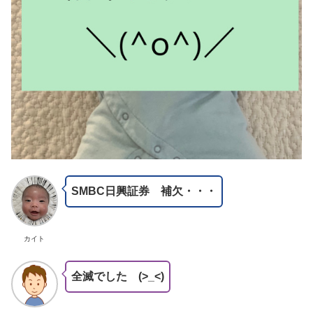
SMBC日興証券
補欠・・・
カイト
全滅でした (>_<)