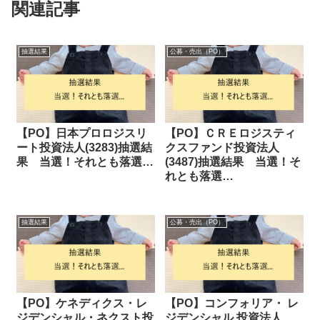
関連記事
抽選結果
公募・売出（PO）
【PO】日本プロロジスリ
【PO】ＣＲＥロジスティ
ート投資法人(3283)抽選結
クスファンド投資法人
果 当選！それとも落選…
(3487)抽選結果 当選！そ
れとも落選…
抽選結果
公募・売出（PO）
【PO】ケネディクス・レ
【PO】コンフォリア・ レ
ジデンシャル・ネクスト投
ジデンシャル 投資法人