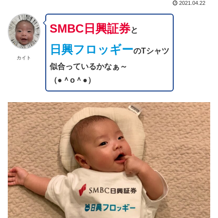
2021.04.22
SMBC日興証券
と
日興フロッギー
のTシャツ
カイト
似合っているかなぁ～
（●＾o＾●）