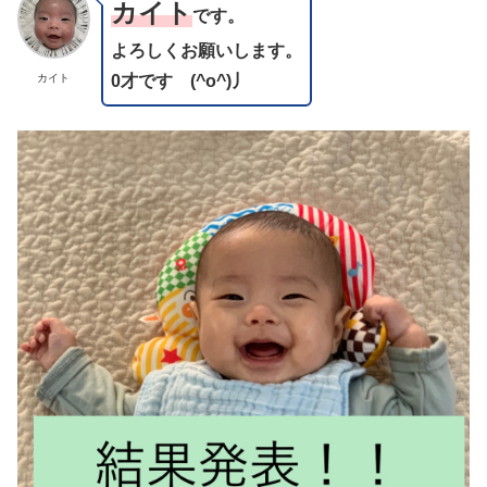
カイト
です。
よろしくお願いします。
0才です
(^o^)丿
カイト