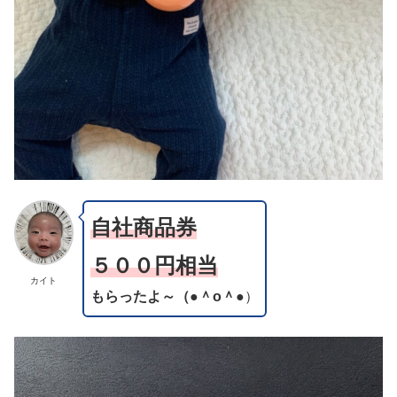
自社商品券
５００円相当
カイト
もらったよ～（●＾o＾●
）