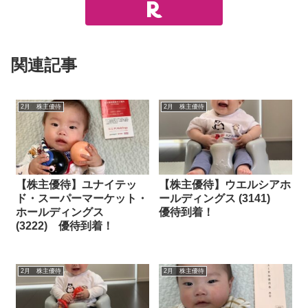
関連記事
2月 株主優待
2月 株主優待
【株主優待】ユナイテッ
【株主優待】ウエルシアホ
ド・スーパーマーケット・
ールディングス (3141)
ホールディングス
優待到着！
(3222) 優待到着！
2月 株主優待
2月 株主優待