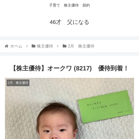
子育て 株主優待 節約
46才 父になる
ホーム
株主優待
2月 株主優待
【株主優待】オークワ (8217) 優待到着！
2月 株主優待