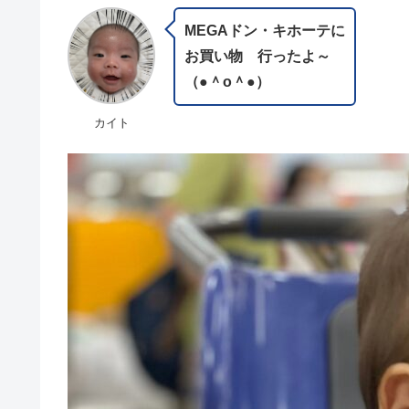
MEGAドン・キホーテに
お買い物 行ったよ～
（●＾o＾●）
カイト