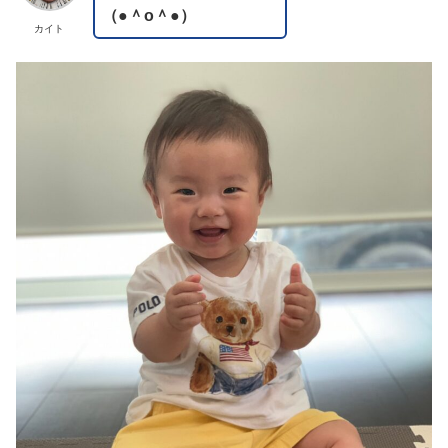
（●＾o＾●）
カイト