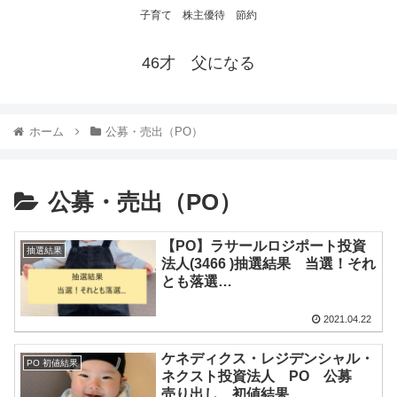
子育て 株主優待 節約
46才 父になる
ホーム
公募・売出（PO）
公募・売出（PO）
【PO】ラサールロジポート投資
抽選結果
法人(3466 )抽選結果 当選！それ
とも落選…
2021.04.22
ケネディクス・レジデンシャル・
PO 初値結果
ネクスト投資法人 PO 公募
売り出し 初値結果