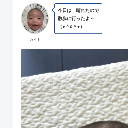
今日は 晴れたので
散歩に行ったよ～
（●＾o＾●）
カイト