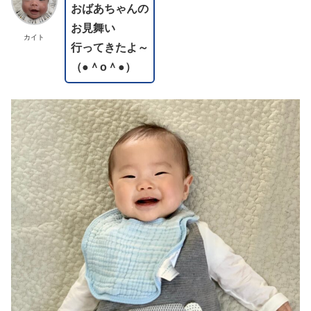
おばあちゃんの
お見舞い
カイト
行ってきたよ～
（●＾o＾●）